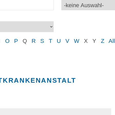
N
O
P
Q
R
S
T
U
V
W
X
Y
Z
Al
ATKRANKENANSTALT