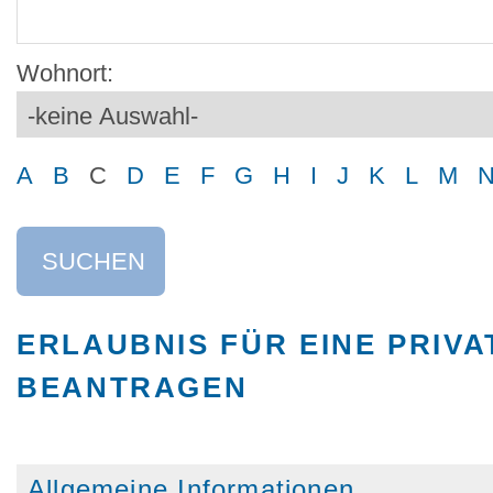
Wohnort:
A
B
C
D
E
F
G
H
I
J
K
L
M
SUCHEN
ERLAUBNIS FÜR EINE PRIV
BEANTRAGEN
Allgemeine Informationen