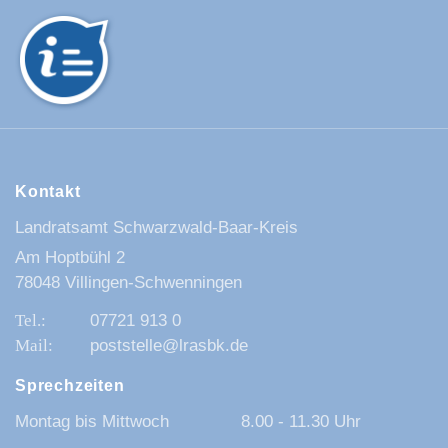
Kontakt
Landratsamt Schwarzwald-Baar-Kreis
Am Hoptbühl 2
78048 Villingen-Schwenningen
07721 913 0
poststelle@lrasbk.de
Sprechzeiten
Montag bis Mittwoch
8.00 - 11.30 Uhr