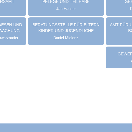
RSAMT
PFLEGE UND TEILHABE
GE
Jan Hauser
D
WESEN UND
BERATUNGSSTELLE FÜR ELTERN
AMT FÜR 
RWACHUNG
KINDER UND JUGENDLICHE
B
chwarzmaier
Daniel Mielenz
GEWER