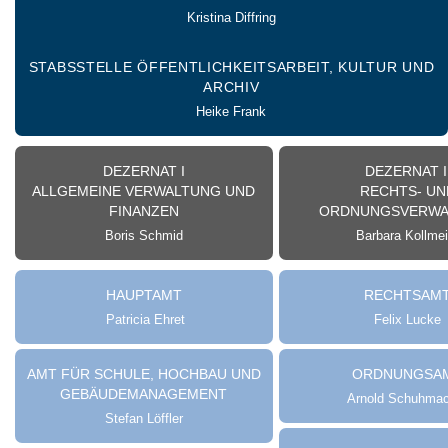
Kristina Diffring
STABSSTELLE ÖFFENTLICHKEITSARBEIT, KULTUR UND
ARCHIV
Heike Frank
DEZERNAT I
DEZERNAT I
ALLGEMEINE VERWALTUNG UND
RECHTS- UN
FINANZEN
ORDNUNGSVERWA
Boris Schmid
Barbara Kollmei
HAUPTAMT
RECHTSAM
Patricia Ehret
Felix Lucke
AMT FÜR SCHULE, HOCHBAU UND
ORDNUNGSA
GEBÄUDEMANAGEMENT
Arnold Schuhma
Stefan Löffler