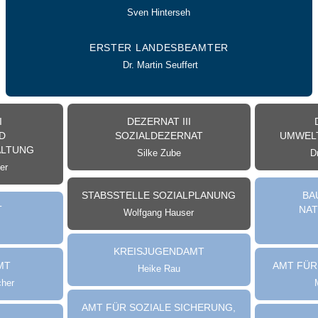
Sven Hinterseh
ERSTER LANDESBEAMTER
Dr. Martin Seuffert
I
DEZERNAT III
D
SOZIALDEZERNAT
UMWELT
LTUNG
Silke Zube
Dr
er
STABSSTELLE SOZIALPLANUNG
BA
T
NA
Wolfgang Hauser
KREISJUGENDAMT
MT
AMT FÜR
Heike Rau
cher
AMT FÜR SOZIALE SICHERUNG,