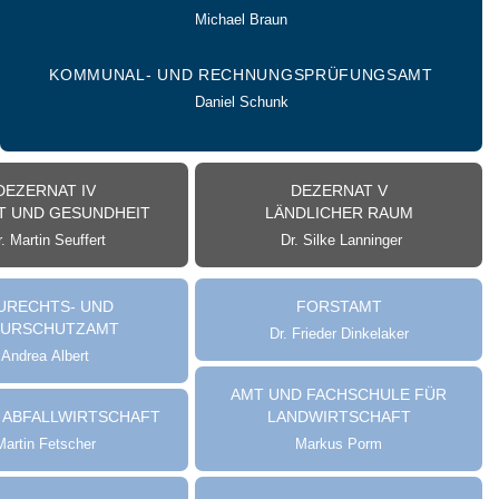
Michael Braun
KOMMUNAL- UND RECHNUNGSPRÜFUNGSAMT
Daniel Schunk
DEZERNAT IV
DEZERNAT V
 UND GESUNDHEIT
LÄNDLICHER RAUM
. Martin Seuffert
Dr. Silke Lanninger
URECHTS- UND
FORSTAMT
TURSCHUTZAMT
Dr. Frieder Dinkelaker
Andrea Albert
AMT UND FACHSCHULE FÜR
 ABFALLWIRTSCHAFT
LANDWIRTSCHAFT
Martin Fetscher
Markus Porm