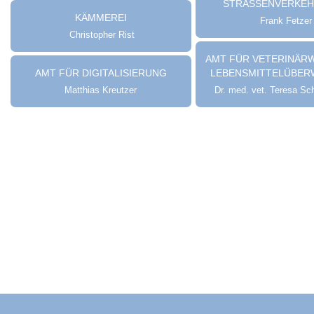
STRASSENVERKEH
KÄMMEREI
Frank Fetzer
Christopher Rist
AMT FÜR VETERINÄR
AMT FÜR DIGITALISIERUNG
LEBENSMITTELÜBE
Matthias Kreutzer
Dr. med. vet. Teresa S