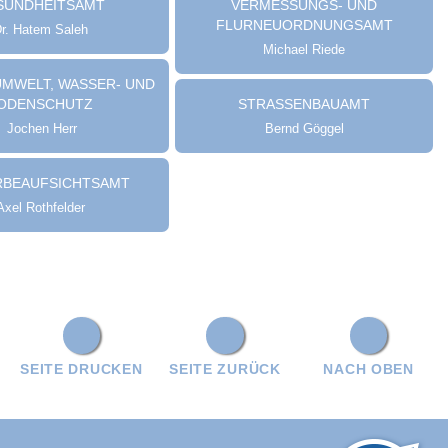
SUNDHEITSAMT
VERMESSUNGS- UND
FLURNEUORDNUNGSAMT
r. Hatem Saleh
Michael Riede
UMWELT, WASSER- UND
ODENSCHUTZ
STRASSENBAUAMT
Jochen Herr
Bernd Göggel
BEAUFSICHTSAMT
Axel Rothfelder
SEITE DRUCKEN
SEITE ZURÜCK
NACH OBEN