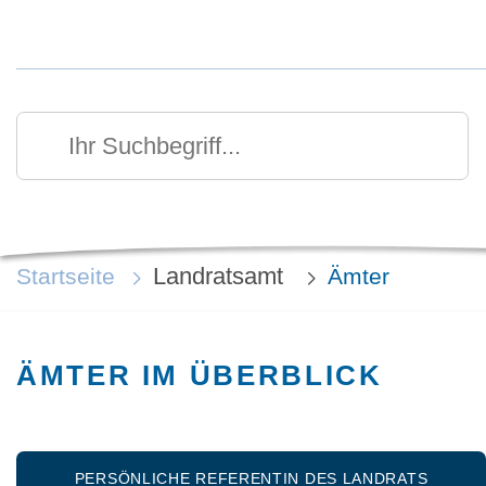
Kurzmenü Kopfbereich
Suchen
Ihr Suchbegriff
Landratsamt
Startseite
Ämter
ÄMTER IM ÜBERBLICK
PERSÖNLICHE REFERENTIN DES LANDRATS