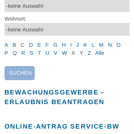
Wohnort:
A
B
C
D
E
F
G
H
I
J
K
L
M
N
O
P
Q
R
S
T
U
V
W
X
Y
Z
Alle
SUCHEN
BEWACHUNGSGEWERBE -
ERLAUBNIS BEANTRAGEN
ONLINE-ANTRAG SERVICE-BW