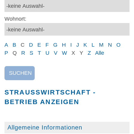
Wohnort:
A
B
C
D
E
F
G
H
I
J
K
L
M
N
O
P
Q
R
S
T
U
V
W
X
Y
Z
Alle
SUCHEN
STRAUSSWIRTSCHAFT - B
ETRIEB ANZEIGEN
Allgemeine Informationen