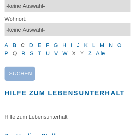
Wohnort:
A
B
C
D
E
F
G
H
I
J
K
L
M
N
O
P
Q
R
S
T
U
V
W
X
Y
Z
Alle
SUCHEN
HILFE ZUM LEBENSUNTERHALT
Hilfe zum Lebensunterhalt