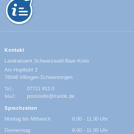
Kontakt
Landratsamt Schwarzwald-Baar-Kreis
Am Hoptbühl 2
78048 Villingen-Schwenningen
07721 913 0
poststelle@lrasbk.de
Sprechzeiten
Montag bis Mittwoch
8.00 - 11.30 Uhr
Donnerstag
8.00 - 11.30 Uhr