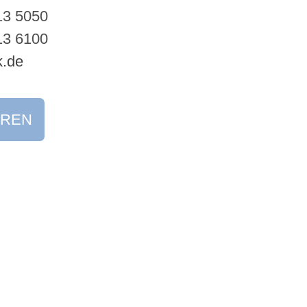
13 5050
13 6100
k.de
EREN