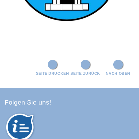
SEITE DRUCKEN
SEITE ZURÜCK
NACH OBEN
Facebook Schwarzwald-Baa
Youtube Schwarzwald-Baa
Instagram Schwarzwald
Spotify Quellenland
Folgen Sie uns!