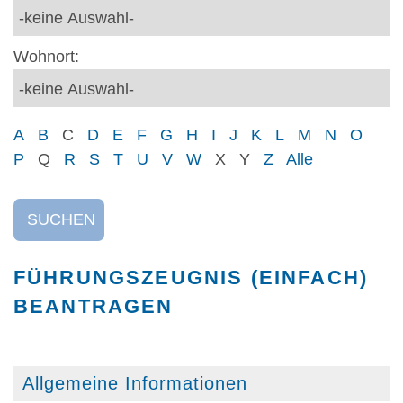
Wohnort:
A
B
C
D
E
F
G
H
I
J
K
L
M
N
O
P
Q
R
S
T
U
V
W
X
Y
Z
Alle
SUCHEN
FÜHRUNGSZEUGNIS (EINFACH)
BEANTRAGEN
Allgemeine Informationen