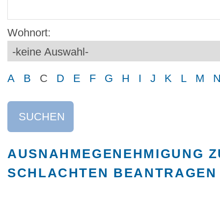
Wohnort:
A
B
C
D
E
F
G
H
I
J
K
L
M
SUCHEN
AUSNAHMEGENEHMIGUNG Z
SCHLACHTEN BEANTRAGEN 