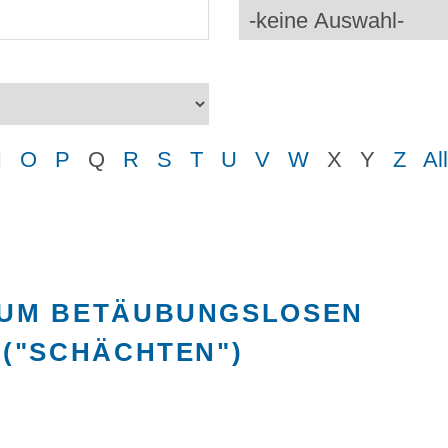
N
O
P
Q
R
S
T
U
V
W
X
Y
Z
Al
UM BETÄUBUNGSLOSEN
("SCHÄCHTEN")