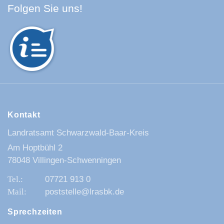
Facebook Schwarzwald-Baa
Youtube Schwarzwald-Baa
Instagram Schwarzwald
Spotify Quellenland
Folgen Sie uns!
Kontakt
Landratsamt Schwarzwald-Baar-Kreis
Am Hoptbühl 2
78048 Villingen-Schwenningen
07721 913 0
poststelle@lrasbk.de
Sprechzeiten