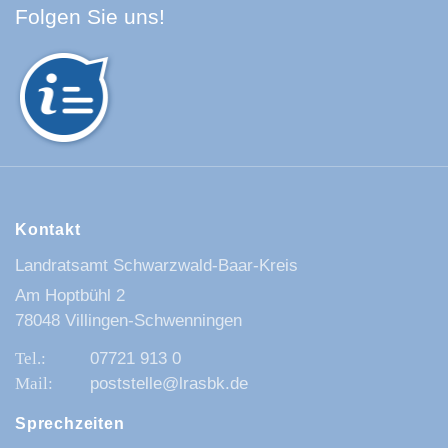
Facebook Schwarzwald-Baa
Youtube Schwarzwald-Baa
Instagram Schwarzwald
Spotify Quellenland
Folgen Sie uns!
Kontakt
Landratsamt Schwarzwald-Baar-Kreis
Am Hoptbühl 2
78048 Villingen-Schwenningen
07721 913 0
poststelle@lrasbk.de
Sprechzeiten