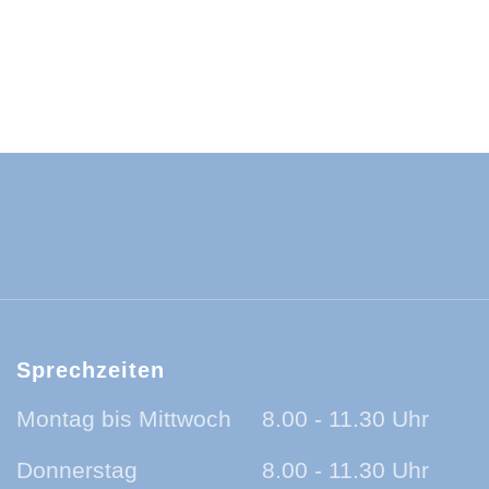
ld-Baar-Kreis:
ld-Baar-Kreis:
rzwald-Baar-Kreis:
nland auf Ohr - der Podcast aus dem Sc
Sprechzeiten
Montag bis Mittwoch
8.00 - 11.30 Uhr
Donnerstag
8.00 - 11.30 Uhr