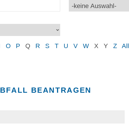
N
O
P
Q
R
S
T
U
V
W
X
Y
Z
Al
RBFALL BEANTRAGEN