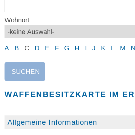
Wohnort:
A
B
C
D
E
F
G
H
I
J
K
L
M
SUCHEN
WAFFENBESITZKARTE IM E
Allgemeine Informationen