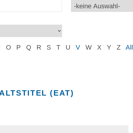
N
O
P
Q
R
S
T
U
V
W
X
Y
Z
Al
LTSTITEL (EAT)