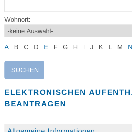
Wohnort:
A
B
C
D
E
F
G
H
I
J
K
L
M
SUCHEN
ELEKTRONISCHEN AUFENTHA
BEANTRAGEN
Allgemeine Informationen