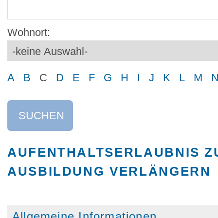
Wohnort:
A
B
C
D
E
F
G
H
I
J
K
L
M
SUCHEN
AUFENTHALTSERLAUBNIS Z
AUSBILDUNG VERLÄNGERN
Allgemeine Informationen