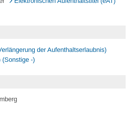
er "
Elektronischen Aufenthaltstitel (eAT)
Verlängerung der Aufenthaltserlaubnis)
 (Sonstige -)
emberg