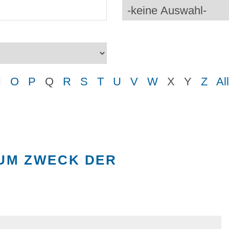
N
O
P
Q
R
S
T
U
V
W
X
Y
Z
Al
UM ZWECK DER