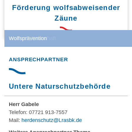
Förderung wolfsabweisender
Zäune
Wolfsprävention
neukirch_landschaft
Wolfsprävention
ANSPRECHPARTNER
Untere Naturschutzbehörde
Herr Gabele
Telefon: 07721 913-7557
Mail:
herdenschutz@Lrasbk.de