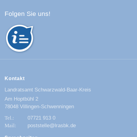
Facebook Schwarzwald-Baa
Youtube Schwarzwald-Baa
Instagram Schwarzwald
Spotify Quellenland
Folgen Sie uns!
Kontakt
Landratsamt Schwarzwald-Baar-Kreis
Am Hoptbühl 2
78048 Villingen-Schwenningen
07721 913 0
poststelle@lrasbk.de