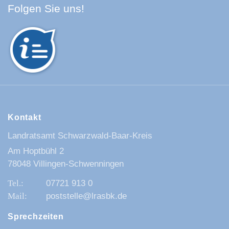
Facebook Schwarzwald-Baa
Youtube Schwarzwald-Baa
Instagram Schwarzwald
Spotify Quellenland
Folgen Sie uns!
Kontakt
Landratsamt Schwarzwald-Baar-Kreis
Am Hoptbühl 2
78048 Villingen-Schwenningen
07721 913 0
poststelle@lrasbk.de
Sprechzeiten