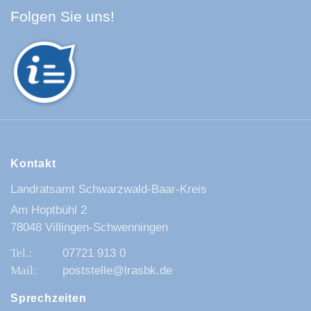
Facebook Schwarzwald-Baa
Youtube Schwarzwald-Baa
Instagram Schwarzwald
Spotify Quellenland
Folgen Sie uns!
Kontakt
Landratsamt Schwarzwald-Baar-Kreis
Am Hoptbühl 2
78048 Villingen-Schwenningen
07721 913 0
poststelle@lrasbk.de
Sprechzeiten