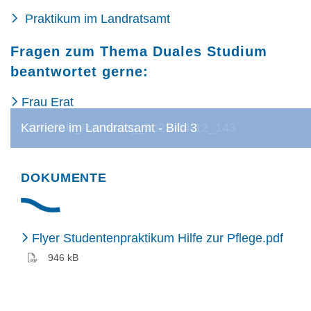
Praktikum im Landratsamt
Fragen zum Thema Duales Studium
beantwortet gerne:
Frau Erat
LRA-SBK_Recruiting_2023-04-12_290
Karriere im Landratsamt - Bild 6
LRA-SBK_Recruiting_2023-04-12_143
Karriere im Landratsamt - Bild 3
Frau Schenderlein
DOKUMENTE
(PDF
Flyer Studentenpraktikum Hilfe zur Pflege.pdf
946 kB