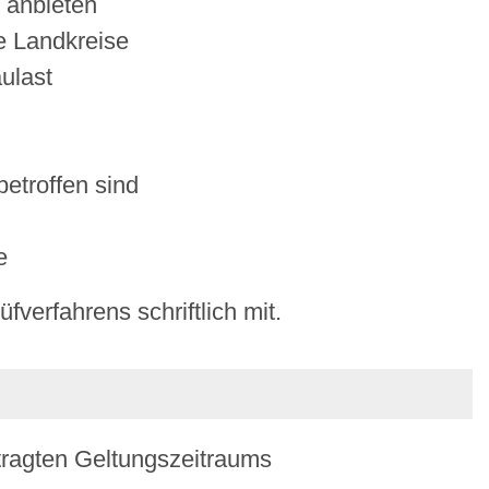
 anbieten
e Landkreise
ulast
etroffen sind
e
fverfahrens schriftlich mit.
tragten Geltungszeitraums