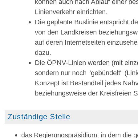
kö
n
nen auch nach Ablauf einer bes
Linienverkehr einric
h
ten.
Die geplante Buslinie entspricht d
von den Landkreisen beziehungsweis
auf deren Internetseiten einzusehe
dazu.
Die ÖPNV-Linien werden (mit einz
sondern nur noch "gebündelt" (Lin
Konzept ist Bestandteil jedes Nah
beziehungsweise der Kreisfreien S
Zuständige Stelle
das Regierungspräsidium, in dem die ge