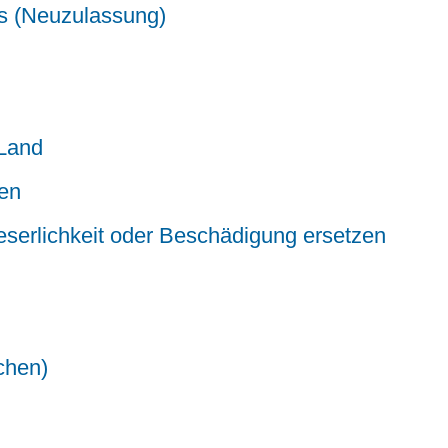
gs (Neuzulassung)
-Land
den
eserlichkeit oder Beschädigung ersetzen
chen)