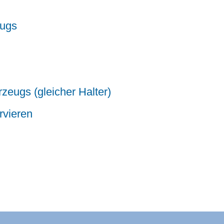
eugs
eugs (gleicher Halter)
rvieren