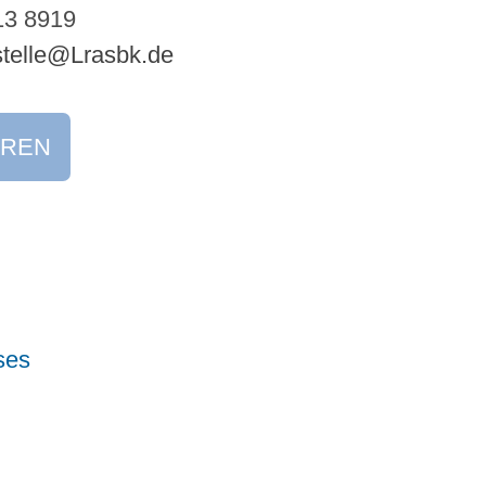
13 8919
stelle@Lrasbk.de
EREN
ses