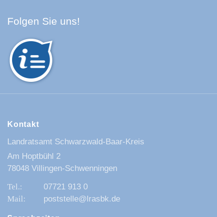
Facebook Schwarzwald-Baa
Youtube Schwarzwald-Baa
Instagram Schwarzwald
Spotify Quellenland
Folgen Sie uns!
Kontakt
Landratsamt Schwarzwald-Baar-Kreis
Am Hoptbühl 2
78048 Villingen-Schwenningen
07721 913 0
poststelle@lrasbk.de