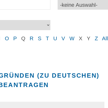
N
O
P
Q
R
S
T
U
V
W
X
Y
Z
Al
GRÜNDEN (ZU DEUTSCHEN)
 BEANTRAGEN