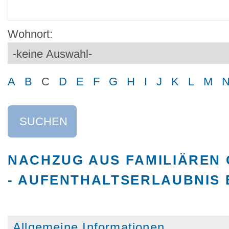
Wohnort:
A
B
C
D
E
F
G
H
I
J
K
L
M
SUCHEN
NACHZUG AUS FAMILIÄREN 
- AUFENTHALTSERLAUBNIS
Allgemeine Informationen