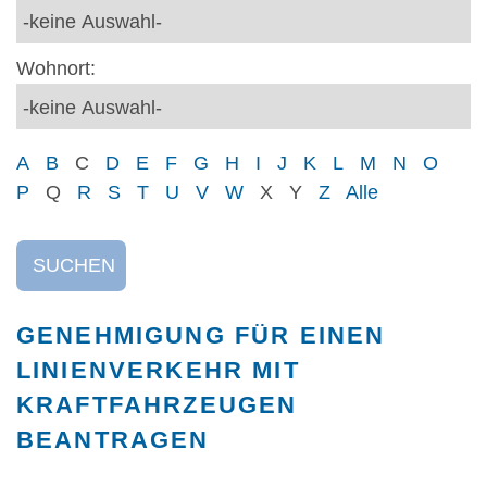
Wohnort:
A
B
C
D
E
F
G
H
I
J
K
L
M
N
O
P
Q
R
S
T
U
V
W
X
Y
Z
Alle
SUCHEN
GENEHMIGUNG FÜR EINEN
LINIENVERKEHR MIT
KRAFTFAHRZEUGEN
BEANTRAGEN