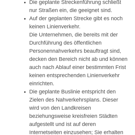
Die geplante Streckenführung schließt
nur Straßen ein, die geeignet sind.
Auf der geplanten Strecke gibt es noch
keinen Linienverkehr.
Die Unternehmen, die bereits mit der
Durchfü
h
rung des öffentlichen
Personennahverkehrs beau
f
tragt sind,
decken den Bereich nicht ab und kö
n
nen
auch nach Ablauf einer bestimmten Frist
ke
i
nen entsprechenden Linienverkehr
einric
h
ten.
Die geplante Buslinie entspricht den
Zielen des Nahverkehrsplans. Dieser
wird von den Landkreisen
beziehungsweise kreisfreien Städten
aufgestellt und ist auf deren
Internetseiten einzusehen; Sie erhalten