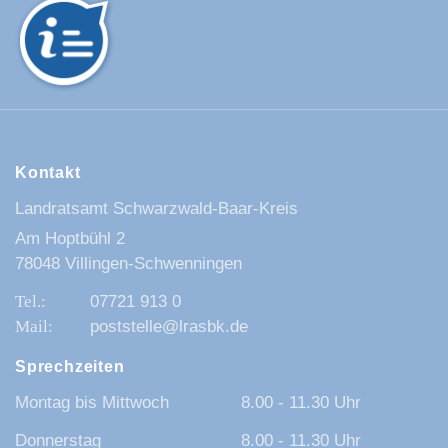
Kontakt
Landratsamt Schwarzwald-Baar-Kreis
Am Hoptbühl 2
78048 Villingen-Schwenningen
07721 913 0
poststelle@lrasbk.de
Sprechzeiten
Montag bis Mittwoch
8.00 - 11.30 Uhr
Donnerstag
8.00 - 11.30 Uhr