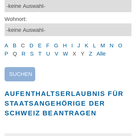
Wohnort:
A
B
C
D
E
F
G
H
I
J
K
L
M
N
O
P
Q
R
S
T
U
V
W
X
Y
Z
Alle
SUCHEN
AUFENTHALTSERLAUBNIS FÜR
STAATSANGEHÖRIGE DER
SCHWEIZ BEANTRAGEN