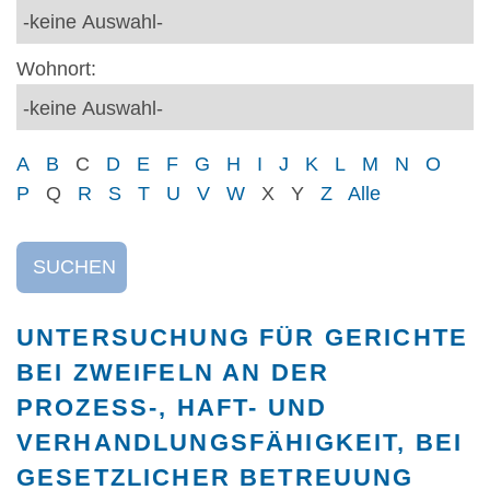
Wohnort:
A
B
C
D
E
F
G
H
I
J
K
L
M
N
O
P
Q
R
S
T
U
V
W
X
Y
Z
Alle
SUCHEN
UNTERSUCHUNG FÜR GERICHTE
BEI ZWEIFELN AN DER
PROZESS-, HAFT- UND
VERHANDLUNGSFÄHIGKEIT, BEI
GESETZLICHER BETREUUNG