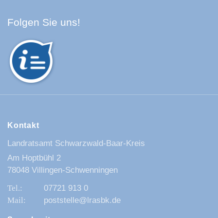
Facebook Schwarzwald-Baa
Youtube Schwarzwald-Baa
Instagram Schwarzwald
Spotify Quellenland
Folgen Sie uns!
Kontakt
Landratsamt Schwarzwald-Baar-Kreis
Am Hoptbühl 2
78048 Villingen-Schwenningen
07721 913 0
poststelle@lrasbk.de