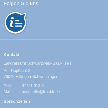
Facebook Schwarzwald-Baa
Youtube Schwarzwald-Baa
Instagram Schwarzwald
Spotify Quellenland
Folgen Sie uns!
Kontakt
Landratsamt Schwarzwald-Baar-Kreis
Am Hoptbühl 2
78048 Villingen-Schwenningen
07721 913 0
poststelle@lrasbk.de
Sprechzeiten