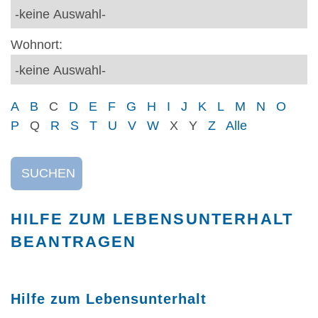
Wohnort:
A
B
C
D
E
F
G
H
I
J
K
L
M
N
O
P
Q
R
S
T
U
V
W
X
Y
Z
Alle
SUCHEN
HILFE ZUM LEBENSUNTERHALT
BEANTRAGEN
Hilfe zum Lebensunterhalt