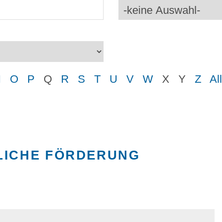
N
O
P
Q
R
S
T
U
V
W
X
Y
Z
Al
LICHE FÖRDERUNG