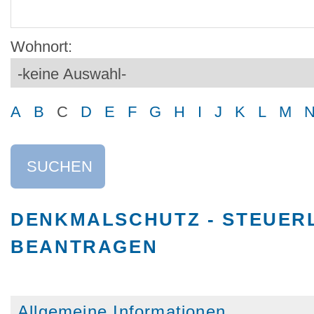
Wohnort:
A
B
C
D
E
F
G
H
I
J
K
L
M
SUCHEN
DENKMALSCHUTZ - STEUER
BEANTRAGEN
Allgemeine Informationen