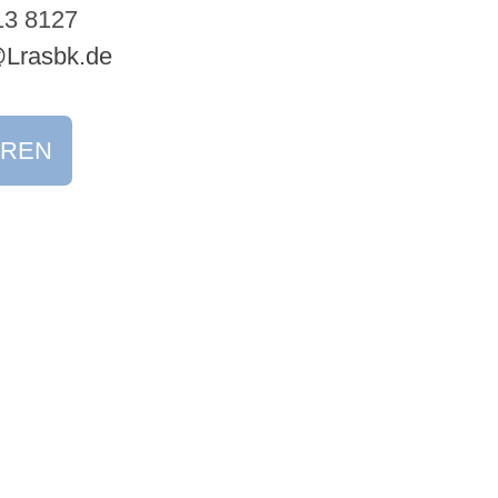
13 8127
Lrasbk.de
EREN