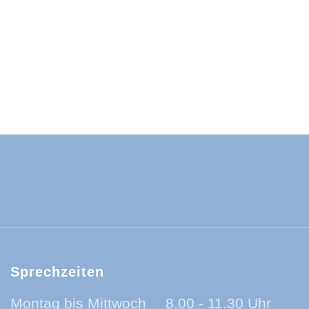
ld-Baar-Kreis:
ld-Baar-Kreis:
rzwald-Baar-Kreis:
nland auf Ohr - der Podcast aus dem Sc
Sprechzeiten
Montag bis Mittwoch
8.00 - 11.30 Uhr