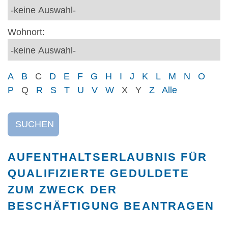
Wohnort:
A
B
C
D
E
F
G
H
I
J
K
L
M
N
O
P
Q
R
S
T
U
V
W
X
Y
Z
Alle
SUCHEN
AUFENTHALTSERLAUBNIS FÜR
QUALIFIZIERTE GEDULDETE
ZUM ZWECK DER
BESCHÄFTIGUNG BEANTRAGEN