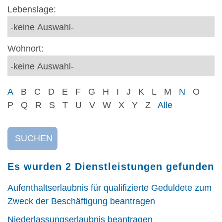
Lebenslage:
Wohnort:
A
B
C
D
E
F
G
H
I
J
K
L
M
N
O
P
Q
R
S
T
U
V
W
X
Y
Z
Alle
SUCHEN
Es wurden 2 Dienstleistungen gefunden
Aufenthaltserlaubnis für qualifizierte Geduldete zum
Zweck der Beschäftigung beantragen
Niederlassungserlaubnis beantragen