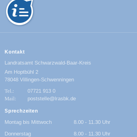
Kontakt
Landratsamt Schwarzwald-Baar-Kreis
Am Hoptbühl 2
78048 Villingen-Schwenningen
07721 913 0
poststelle@lrasbk.de
Sprechzeiten
Montag bis Mittwoch
8.00 - 11.30 Uhr
Donnerstag
8.00 - 11.30 Uhr