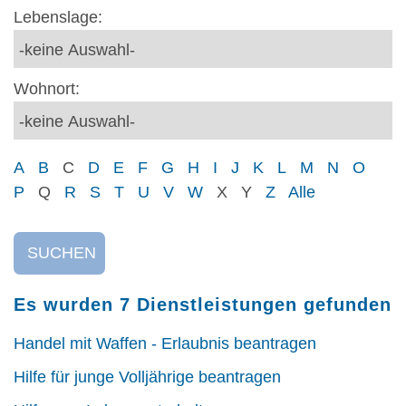
Lebenslage:
Wohnort:
A
B
C
D
E
F
G
H
I
J
K
L
M
N
O
P
Q
R
S
T
U
V
W
X
Y
Z
Alle
SUCHEN
Es wurden 7 Dienstleistungen gefunden
Handel mit Waffen - Erlaubnis beantragen
Hilfe für junge Volljährige beantragen