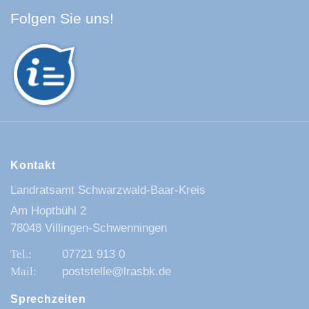
Facebook Schwarzwald-Baa
Youtube Schwarzwald-Baa
Instagram Schwarzwald
Spotify Quellenland
Folgen Sie uns!
Kontakt
Landratsamt Schwarzwald-Baar-Kreis
Am Hoptbühl 2
78048 Villingen-Schwenningen
07721 913 0
poststelle@lrasbk.de
Sprechzeiten