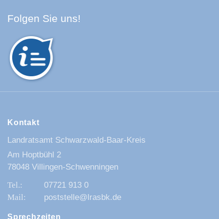
Facebook Schwarzwald-Baa
Youtube Schwarzwald-Baa
Instagram Schwarzwald
Spotify Quellenland
Folgen Sie uns!
Kontakt
Landratsamt Schwarzwald-Baar-Kreis
Am Hoptbühl 2
78048 Villingen-Schwenningen
07721 913 0
poststelle@lrasbk.de
Sprechzeiten