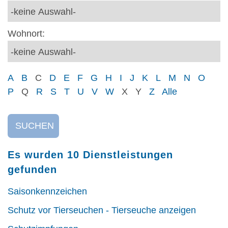
Wohnort:
A
B
C
D
E
F
G
H
I
J
K
L
M
N
O
P
Q
R
S
T
U
V
W
X
Y
Z
Alle
SUCHEN
Es wurden 10 Dienstleistungen
gefunden
Saisonkennzeichen
Schutz vor Tierseuchen - Tierseuche anzeigen