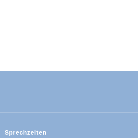
ld-Baar-Kreis:
ld-Baar-Kreis:
rzwald-Baar-Kreis:
nland auf Ohr - der Podcast aus dem Sc
Sprechzeiten