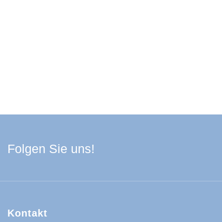
Facebook Schwarzwa
Youtube Schwarzwa
Instagram Schwa
Spotify Quelle
Folgen Sie uns!
Kontakt