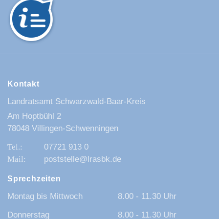
Kontakt
Landratsamt Schwarzwald-Baar-Kreis
Am Hoptbühl 2
78048 Villingen-Schwenningen
07721 913 0
poststelle@lrasbk.de
Sprechzeiten
Montag bis Mittwoch
8.00 - 11.30 Uhr
Donnerstag
8.00 - 11.30 Uhr