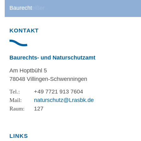
Zum Sachgebiet
Baurecht
Bienen-Ragwurz
Warzenbeißer
Baurecht
KONTAKT
Baurechts- und Naturschutzamt
Am Hoptbühl 5
78048 Villingen-Schwenningen
+49 7721 913 7604
naturschutz@Lrasbk.de
127
LINKS