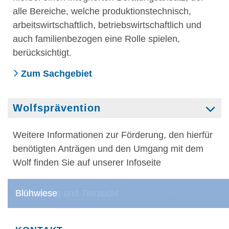
alle Bereiche, welche produktionstechnisch,
arbeitswirtschaftlich, betriebswirtschaftlich und
auch familienbezogen eine Rolle spielen,
berücksichtigt.
Zum Sachgebiet
Wolfsprävention
Weitere Informationen zur Förderung, den hierfür
benötigten Anträgen und den Umgang mit dem
Wolf finden Sie auf unserer Infoseite
Wolfsprävention
Fachschule Landwirtschaft und Hauswirtschaft
Dögginger Versuchsfeld
Fachschule Landwirtschaft und Hauswirtschaft
Tierhaltung und Tierzucht
Blühwiese