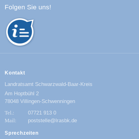
Facebook Schwarzwald-Baa
Youtube Schwarzwald-Baa
Instagram Schwarzwald
Spotify Quellenland
Folgen Sie uns!
Kontakt
Landratsamt Schwarzwald-Baar-Kreis
Am Hoptbühl 2
78048 Villingen-Schwenningen
07721 913 0
poststelle@lrasbk.de
Sprechzeiten