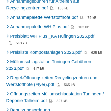
Annahmegebühren für Altreifen auf
(PDF)
Recyclingzentren.pdf
155 kB
(PDF)
Annahmepalette Wertstoffhöfe.pdf
79 kB
(PDF)
Annahmepalette WH Plus.pdf
102 kB
(PDF)
Preisblatt WH Plus _KA Hüfingen 2026.pdf
548 kB
(PDF)
Preisliste Kompostanlagen 2026.pdf
625 kB
Müllumschlagstation Tuningen Gebühren
(PDF)
2026.pdf
417 kB
Regel-Öffnungszeiten Recyclingzentren und
(PDF)
Wertstoffhöfe (Flyer).pdf
565 kB
Öffnungszeiten Müllumschlagstation Tuningen /
(PDF)
Deponie Talheim.pdf
327 kB
Benutzungsordnung