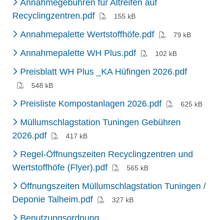
Annahmegebühren für Altreifen auf
(PDF)
Recyclingzentren.pdf
155 kB
(PDF)
Annahmepalette Wertstoffhöfe.pdf
79 kB
(PDF)
Annahmepalette WH Plus.pdf
102 kB
(PDF)
Preisblatt WH Plus _KA Hüfingen 2026.pdf
548 kB
(PDF)
Preisliste Kompostanlagen 2026.pdf
625 kB
Müllumschlagstation Tuningen Gebühren
(PDF)
2026.pdf
417 kB
Regel-Öffnungszeiten Recyclingzentren und
(PDF)
Wertstoffhöfe (Flyer).pdf
565 kB
Öffnungszeiten Müllumschlagstation Tuningen /
(PDF)
Deponie Talheim.pdf
327 kB
Benutzungsordnung