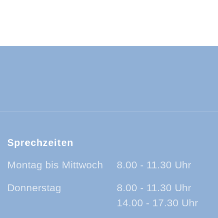
ld-Baar-Kreis:
ld-Baar-Kreis:
rzwald-Baar-Kreis:
nland auf Ohr - der Podcast aus dem Sc
Sprechzeiten
Montag bis Mittwoch
8.00 - 11.30 Uhr
Donnerstag
8.00 - 11.30 Uhr
14.00 - 17.30 Uhr