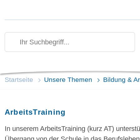
Kurzmenü Kopfbereich
Suchen
Ihr Suchbegriff
Startseite
Unsere Themen
Bildung & Ar
ArbeitsTraining
In unserem ArbeitsTraining (kurz AT) unters
Übergang von der Schule in das Berufsleben. 