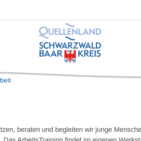
beit
tützen, beraten und begleiten wir junge Mensc
Das ArbeitsTraining findet im eigenen Werksta