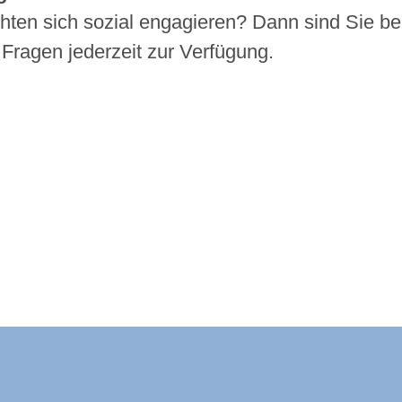
ten sich sozial engagieren? Dann sind Sie bei
Fragen jederzeit zur Verfügung.
ld-Baar-Kreis:
ld-Baar-Kreis:
rzwald-Baar-Kreis:
nland auf Ohr - der Podcast aus dem Sc