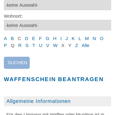
Wohnort:
A
B
C
D
E
F
G
H
I
J
K
L
M
N
O
P
Q
R
S
T
U
V
W
X
Y
Z
Alle
SUCHEN
WAFFENSCHEIN BEANTRAGEN
Allgemeine Informationen
Für den Umgang mit Waffen oder Munition ist in