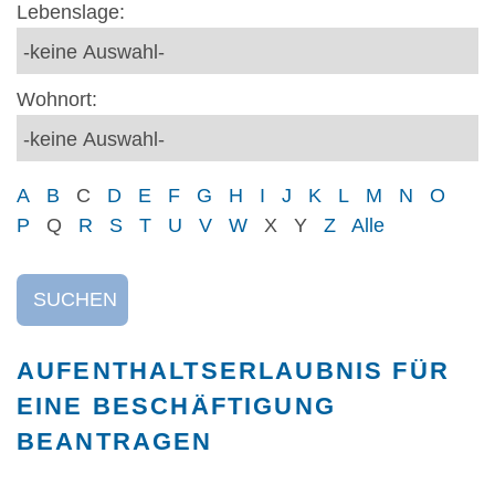
Lebenslage:
Wohnort:
A
B
C
D
E
F
G
H
I
J
K
L
M
N
O
P
Q
R
S
T
U
V
W
X
Y
Z
Alle
SUCHEN
AUFENTHALTSERLAUBNIS FÜR
EINE BESCHÄFTIGUNG
BEANTRAGEN