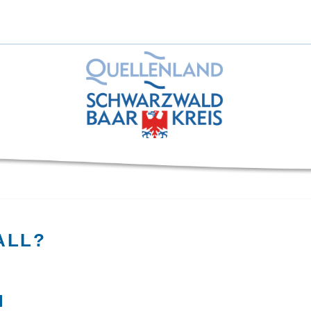
ALL?
l