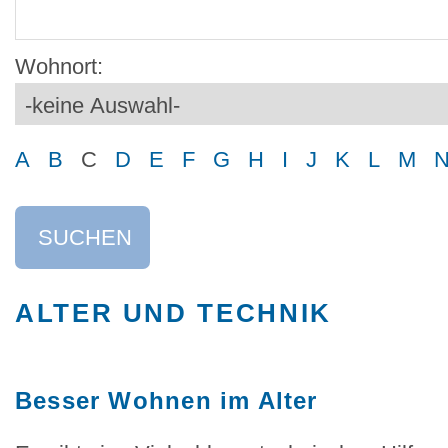
Wohnort:
A
B
C
D
E
F
G
H
I
J
K
L
M
SUCHEN
ALTER UND TECHNIK
Besser Wohnen im Alter