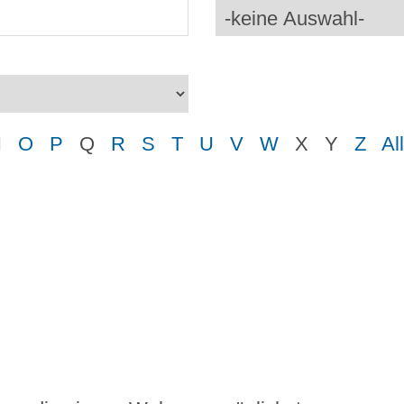
N
O
P
Q
R
S
T
U
V
W
X
Y
Z
Al