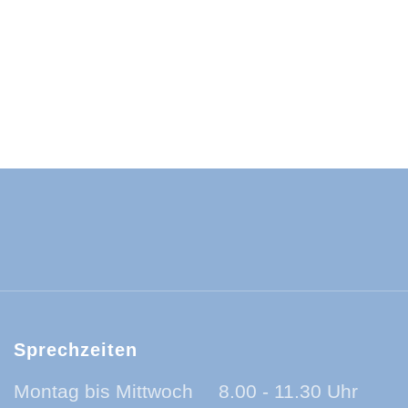
ld-Baar-Kreis:
ld-Baar-Kreis:
rzwald-Baar-Kreis:
nland auf Ohr - der Podcast aus dem Sc
Sprechzeiten
Montag bis Mittwoch
8.00 - 11.30 Uhr