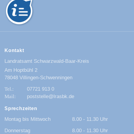
Kontakt
Landratsamt Schwarzwald-Baar-Kreis
Am Hoptbühl 2
78048 Villingen-Schwenningen
07721 913 0
poststelle@lrasbk.de
Sprechzeiten
Montag bis Mittwoch
8.00 - 11.30 Uhr
Donnerstag
8.00 - 11.30 Uhr