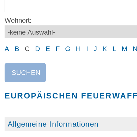
Wohnort:
A
B
C
D
E
F
G
H
I
J
K
L
M
SUCHEN
EUROPÄISCHEN FEUERWAF
Allgemeine Informationen