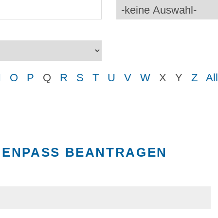
N
O
P
Q
R
S
T
U
V
W
X
Y
Z
Al
FENPASS BEANTRAGEN